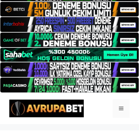
İçeriğe
atla
Menü