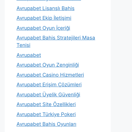
Avrupabet Lisanslı Bahis
Avrupabet Ekip İletişimi
Avrupabet Oyun İçeriği
Avrupabet Bahis Stratejileri Masa
Tenisi
Avrupabet
Avrupabet Oyun Zenginliği
Avrupabet Casino Hizmetleri
Avrupabet Erişim Çözümleri
Avrupabet Üyelik Güvenliği
Avrupabet Site Özellikleri
Avrupabet Türkiye Pokeri
Avrupabet Bahis Oyunları