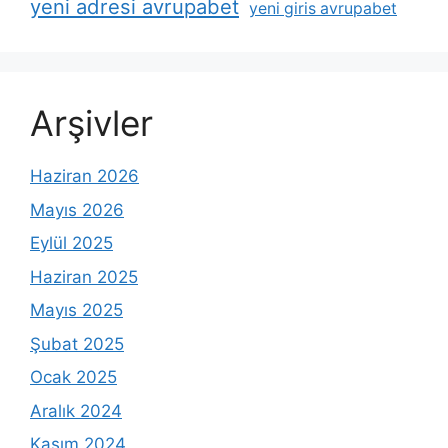
yeni adresi avrupabet
yeni giris avrupabet
Arşivler
Haziran 2026
Mayıs 2026
Eylül 2025
Haziran 2025
Mayıs 2025
Şubat 2025
Ocak 2025
Aralık 2024
Kasım 2024