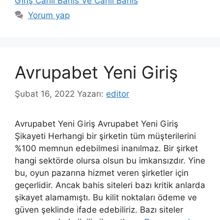
Giriş Canlı Bahis Ve Canlı Bahis
Yorum yap
Avrupabet Yeni Giriş
Şubat 16, 2022
Yazarı:
editor
Avrupabet Yeni Giriş Avrupabet Yeni Giriş
Şikayeti Herhangi bir şirketin tüm müşterilerini
%100 memnun edebilmesi inanılmaz. Bir şirket
hangi sektörde olursa olsun bu imkansızdır. Yine
bu, oyun pazarına hizmet veren şirketler için
geçerlidir. Ancak bahis siteleri bazı kritik anlarda
şikayet alamamıştı. Bu kilit noktaları ödeme ve
güven şeklinde ifade edebiliriz. Bazı siteler