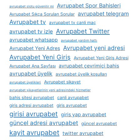
Avrupabet Spor Bahisleri
avrupabet slotu güvenilir mi
avrupabet telegram
Avrupabet Sıkça Sorulan Sorular
Avrupabet tv
avrupabet tv canli maç
Avrupabet Twitter
avrupabet tv izle
avrupabet whatsapp
avrupabet yardım hattı
Avrupabet yeni adresi
Avrupabet Yeni Adres
Avrupabet Yeni Giriş
Avrupabet Yeni Giriş Adresi
avrupabet çevrimiçi bahis
Avrupabet Ana Sayfası
avrupabet üyelik
avrupabet üyelik koşulları
Avrupabet şikayet
avrupabet üyelikleri
avrupabet şikayetlerinin yeni adresindeki hizmetler
bahis sitesi avrupabet
canli avrupabet
giris adresi avrupabet
giris avrupabet
girisi avrupabet
giris yap avrupabet
güncel adresi avrupabet
güncel avrupabet
kayit avrupabet
twitter avrupabet