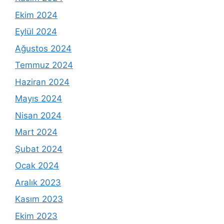
Ekim 2024
Eylül 2024
Ağustos 2024
Temmuz 2024
Haziran 2024
Mayıs 2024
Nisan 2024
Mart 2024
Şubat 2024
Ocak 2024
Aralık 2023
Kasım 2023
Ekim 2023