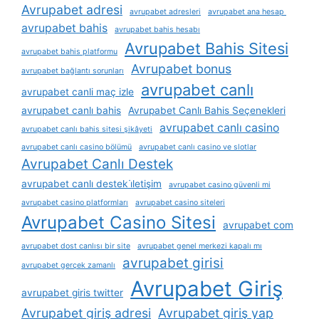
Avrupabet adresi
avrupabet adresleri
avrupabet ana hesap
avrupabet bahis
avrupabet bahis hesabı
Avrupabet Bahis Sitesi
avrupabet bahis platformu
Avrupabet bonus
avrupabet bağlantı sorunları
avrupabet canlı
avrupabet canli maç izle
avrupabet canlı bahis
Avrupabet Canlı Bahis Seçenekleri
avrupabet canlı casino
avrupabet canlı bahis sitesi şikâyeti
avrupabet canlı casino bölümü
avrupabet canlı casino ve slotlar
Avrupabet Canlı Destek
avrupabet canlı destek i̇letişim
avrupabet casino güvenli mi
avrupabet casino platformları
avrupabet casino siteleri
Avrupabet Casino Sitesi
avrupabet com
avrupabet dost canlısı bir site
avrupabet genel merkezi kapalı mı
avrupabet girisi
avrupabet gerçek zamanlı
Avrupabet Giriş
avrupabet giris twitter
Avrupabet giriş adresi
Avrupabet giriş yap