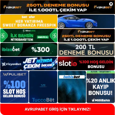
×
AVRUPABET GİRİŞ İÇİN TIKLAYINIZ!