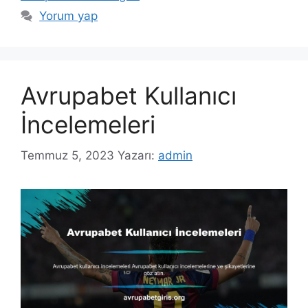
Yorum yap
Avrupabet Kullanıcı
İncelemeleri
Temmuz 5, 2023
Yazarı:
admin