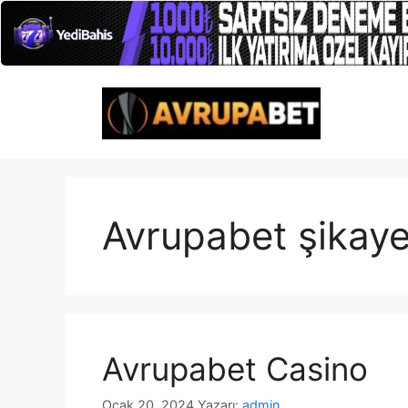
İçeriğe
atla
Avrupabet şikaye
Avrupabet Casino
Ocak 20, 2024
Yazarı:
admin