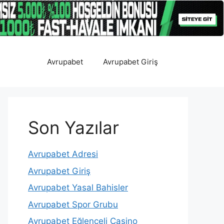
Avrupabet
Avrupabet Giriş
Son Yazılar
Avrupabet Adresi
Avrupabet Giriş
Avrupabet Yasal Bahisler
Avrupabet Spor Grubu
Avrupabet Eğlenceli Casino