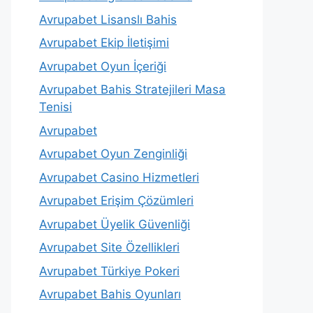
Avrupabet Lisanslı Bahis
Avrupabet Ekip İletişimi
Avrupabet Oyun İçeriği
Avrupabet Bahis Stratejileri Masa
Tenisi
Avrupabet
Avrupabet Oyun Zenginliği
Avrupabet Casino Hizmetleri
Avrupabet Erişim Çözümleri
Avrupabet Üyelik Güvenliği
Avrupabet Site Özellikleri
Avrupabet Türkiye Pokeri
Avrupabet Bahis Oyunları