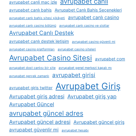
avrupabet canlı
avrupabet canli maç izle
avrupabet canlı bahis
Avrupabet Canlı Bahis Seçenekleri
avrupabet canlı casino
avrupabet canlı bahis sitesi şikâyeti
avrupabet canlı casino bölümü
avrupabet canlı casino ve slotlar
Avrupabet Canlı Destek
avrupabet canlı destek i̇letişim
avrupabet casino güvenli mi
avrupabet casino platformları
avrupabet casino siteleri
Avrupabet Casino Sitesi
avrupabet com
avrupabet dost canlısı bir site
avrupabet genel merkezi kapalı mı
avrupabet girisi
avrupabet gerçek zamanlı
Avrupabet Giriş
avrupabet giris twitter
Avrupabet giriş adresi
Avrupabet giriş yap
Avrupabet Güncel
avrupabet güncel adres
Avrupabet güncel adresi
Avrupabet güncel giriş
avrupabet güvenlir mi
avrupabet hesabı