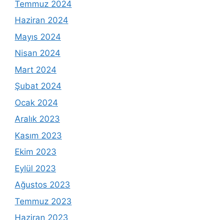
Temmuz 2024
Haziran 2024
Mayıs 2024
Nisan 2024
Mart 2024
Şubat 2024
Ocak 2024
Aralık 2023
Kasım 2023
Ekim 2023
Eylül 2023
Ağustos 2023
Temmuz 2023
Haziran 2023