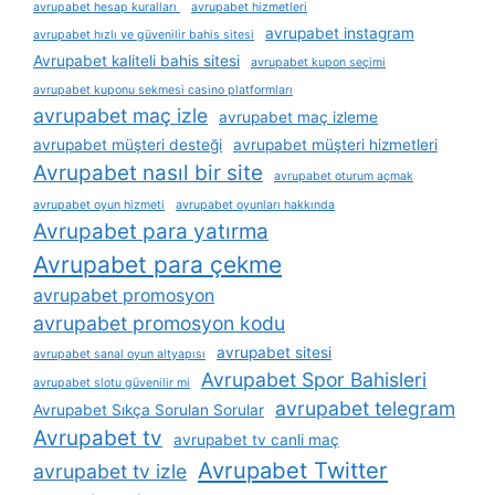
avrupabet hesap kuralları
avrupabet hizmetleri
avrupabet instagram
avrupabet hızlı ve güvenilir bahis sitesi
Avrupabet kaliteli bahis sitesi
avrupabet kupon seçimi
avrupabet kuponu sekmesi casino platformları
avrupabet maç izle
avrupabet maç izleme
avrupabet müşteri desteği
avrupabet müşteri hizmetleri
Avrupabet nasıl bir site
avrupabet oturum açmak
avrupabet oyun hizmeti
avrupabet oyunları hakkında
Avrupabet para yatırma
Avrupabet para çekme
avrupabet promosyon
avrupabet promosyon kodu
avrupabet sitesi
avrupabet sanal oyun altyapısı
Avrupabet Spor Bahisleri
avrupabet slotu güvenilir mi
avrupabet telegram
Avrupabet Sıkça Sorulan Sorular
Avrupabet tv
avrupabet tv canli maç
Avrupabet Twitter
avrupabet tv izle