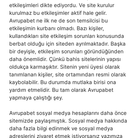
etkileşimleri dikte ediyordu. Ve site kurulur
kurulmaz bu etkileşimler aktif hale gelir.
Avrupabet ne ilk ne de son temsilcisi bu
etkileşimin kurbanı olmadı. Bazı kişiler,
kullandıkları site etkileşim sorunları konusunda
berbat olduğu için siteden ayrılmaktadır. Başka
bir deyişle, etkileşim sorunları göründüğünden
daha önemlidir. Çünkü bahis sitelerinin yapısı
oldukça karmaşıktır. Sitenin yeni üyesi olarak
tanımlanan kişiler, site ortamından resmi olarak
kaybolabilir. Bu durumda mutlaka birisi ona
yardım etmelidir. Bu tam olarak Avrupabet
yapmaya çalıştığı şey.
Avrupabet sosyal medya hesaplarını daha önce
sitemizde paylaşmıştık. Sosyal medya hakkında
daha fazla bilgi edinmek ve sosyal medya
adreslerini ziyaret etmek istiyorsanız yazımıza