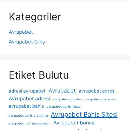
Kategoriler
Avrupabet
Avrupabet Giriş
Etiket Bulutu
Avrupabet
adresi avrupabet
avrupabet adres
Avrupabet adresi
avrupabet adresleri
avrupabet ana hesap
avrupabet bahis
avrupabet bahis hesabı
Avrupabet Bahis Sitesi
avrupabet bahis platformu
Avrupabet bonus
avrupabet bağlantı sorunları