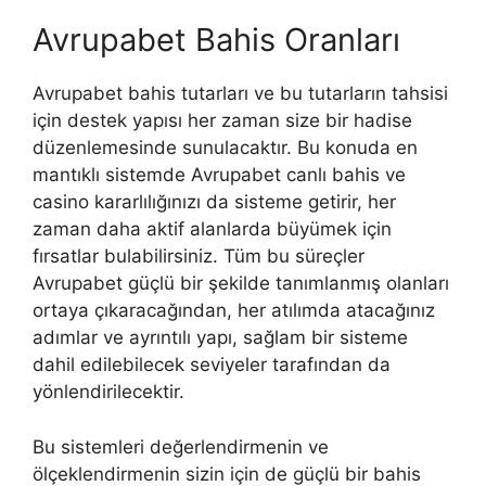
Avrupabet Bahis Oranları
Avrupabet bahis tutarları ve bu tutarların tahsisi
için destek yapısı her zaman size bir hadise
düzenlemesinde sunulacaktır. Bu konuda en
mantıklı sistemde Avrupabet canlı bahis ve
casino kararlılığınızı da sisteme getirir, her
zaman daha aktif alanlarda büyümek için
fırsatlar bulabilirsiniz. Tüm bu süreçler
Avrupabet güçlü bir şekilde tanımlanmış olanları
ortaya çıkaracağından, her atılımda atacağınız
adımlar ve ayrıntılı yapı, sağlam bir sisteme
dahil edilebilecek seviyeler tarafından da
yönlendirilecektir.
Bu sistemleri değerlendirmenin ve
ölçeklendirmenin sizin için de güçlü bir bahis