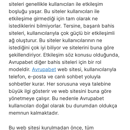
siteleri genellikle kullanıcıları ile etkileşim
boşluğu yaşar. Bu siteler kullanıcıları ile
etkileşime girmediği için tam olarak ne
istediklerini bilmiyorlar. Tersine, başarılı bahis
siteleri, kullanıcılarıyla çok güçlü bir etkileşimli
ağ oluşturur. Bu siteler kullanıcılarının ne
istediğini çok iyi biliyor ve sitelerini buna göre
şekillendiriyor. Etkileşim söz konusu olduğunda,
Avrupabet diğer bahis siteleri için bir rol
modeldir.
Avrupabet
web sitesi, kullanıcılarıyla
telefon, e-posta ve canlı sohbet yoluyla
sohbetler kurar. Her sorusuna veya talebine
büyük ilgi gösterir ve web sitesini buna göre
yönetmeye çalışır. Bu nedenle Avrupabet
kullanıcıları doğal olarak bu durumdan oldukça
memnun kalmaktadır.
Bu web sitesi kurulmadan önce, tüm