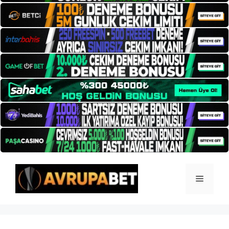
İçeriğe
atla
Menü