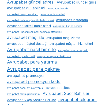
Avrupabet güncel adresi
Avrupabet güncel giriş
avrupabet güvenlir mi
avrupabet hesabı
avrupabet hesap kuralları
avrupabet hizmetleri
avrupabet instagram
avrupabet hızlı ve güvenilir bahis sitesi
Avrupabet kaliteli bahis sitesi
avrupabet kupon seçimi
avrupabet kuponu sekmesi casino platformları
avrupabet maç izle
avrupabet maç izleme
avrupabet müşteri desteği
avrupabet müşteri hizmetleri
Avrupabet nasıl bir site
avrupabet oturum açmak
avrupabet oyun hizmeti
avrupabet oyunları hakkında
Avrupabet para yatırma
Avrupabet para çekme
avrupabet promosyon
avrupabet promosyon kodu
avrupabet sitesi
avrupabet sanal oyun altyapısı
Avrupabet Spor Bahisleri
avrupabet slotu güvenilir mi
avrupabet telegram
Avrupabet Sıkça Sorulan Sorular