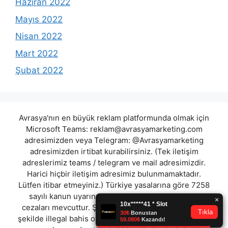
Haziran 2022
Mayıs 2022
Nisan 2022
Mart 2022
Şubat 2022
Avrasya'nın en büyük reklam platformunda olmak için
Microsoft Teams:
reklam@avrasyamarketing.com
adresimizden veya Telegram: @Avrasyamarketing
adresimizden irtibat kurabilirsiniz. (Tek iletişim
adreslerimiz teams / telegram ve mail adresimizdir.
Harici hiçbir iletişim adresimiz bulunmamaktadır.
Lütfen itibar etmeyiniz.) Türkiye yasalarına göre 7258
sayılı kanun uyarınca yasa dışı bahis oynamanın
cezaları mevcuttur. Şu an bulunduğunuz site hiç bir
şekilde illegal bahis oyunları oynatmıyor ve oynamaya