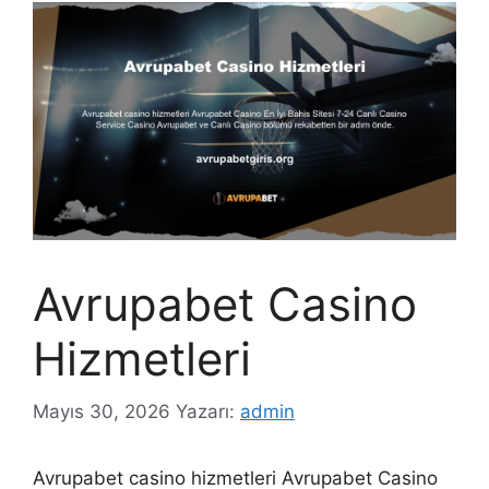
Avrupabet Casino
Hizmetleri
Mayıs 30, 2026
Yazarı:
admin
Avrupabet casino hizmetleri Avrupabet Casino