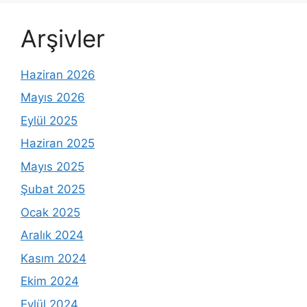
Arşivler
Haziran 2026
Mayıs 2026
Eylül 2025
Haziran 2025
Mayıs 2025
Şubat 2025
Ocak 2025
Aralık 2024
Kasım 2024
Ekim 2024
Eylül 2024