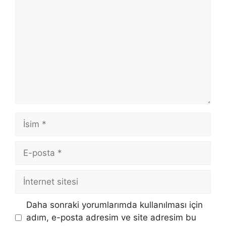
İsim
E-
posta
İnternet
sitesi
Daha sonraki yorumlarımda kullanılması için
adım, e-posta adresim ve site adresim bu