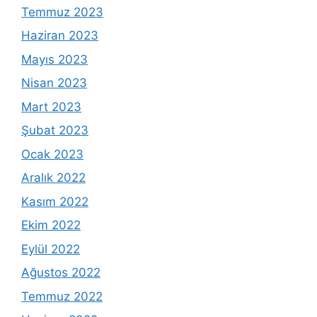
Temmuz 2023
Haziran 2023
Mayıs 2023
Nisan 2023
Mart 2023
Şubat 2023
Ocak 2023
Aralık 2022
Kasım 2022
Ekim 2022
Eylül 2022
Ağustos 2022
Temmuz 2022