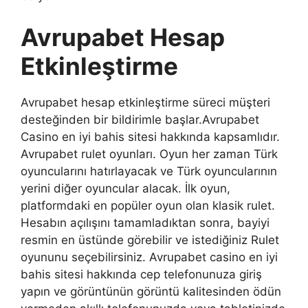
Avrupabet Hesap
Etkinleştirme
Avrupabet hesap etkinleştirme süreci müşteri
desteğinden bir bildirimle başlar.Avrupabet
Casino en iyi bahis sitesi hakkında kapsamlıdır.
Avrupabet rulet oyunları. Oyun her zaman Türk
oyuncularını hatırlayacak ve Türk oyuncularının
yerini diğer oyuncular alacak. İlk oyun,
platformdaki en popüler oyun olan klasik rulet.
Hesabın açılışını tamamladıktan sonra, bayiyi
resmin en üstünde görebilir ve istediğiniz Rulet
oyununu seçebilirsiniz. Avrupabet casino en iyi
bahis sitesi hakkında cep telefonunuza giriş
yapın ve görüntünün görüntü kalitesinden ödün