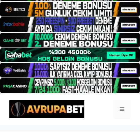
İçeriğe
atla
Menü