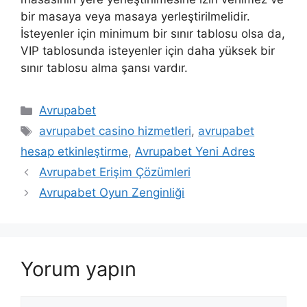
bir masaya veya masaya yerleştirilmelidir.
İsteyenler için minimum bir sınır tablosu olsa da,
VIP tablosunda isteyenler için daha yüksek bir
sınır tablosu alma şansı vardır.
Kategoriler
Avrupabet
Etiketler
avrupabet casino hizmetleri
,
avrupabet
hesap etkinleştirme
,
Avrupabet Yeni Adres
Avrupabet Erişim Çözümleri
Avrupabet Oyun Zenginliği
Yorum yapın
Yorum