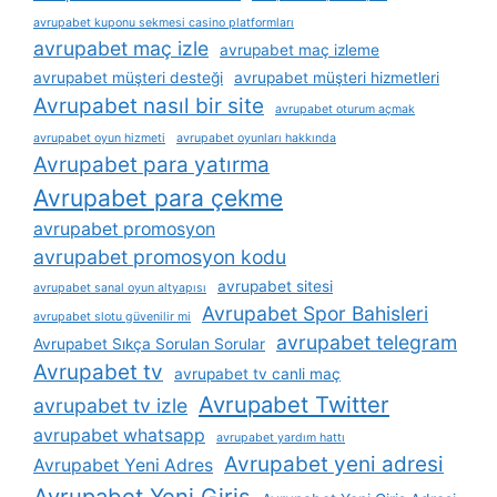
avrupabet kuponu sekmesi casino platformları
avrupabet maç izle
avrupabet maç izleme
avrupabet müşteri desteği
avrupabet müşteri hizmetleri
Avrupabet nasıl bir site
avrupabet oturum açmak
avrupabet oyun hizmeti
avrupabet oyunları hakkında
Avrupabet para yatırma
Avrupabet para çekme
avrupabet promosyon
avrupabet promosyon kodu
avrupabet sitesi
avrupabet sanal oyun altyapısı
Avrupabet Spor Bahisleri
avrupabet slotu güvenilir mi
avrupabet telegram
Avrupabet Sıkça Sorulan Sorular
Avrupabet tv
avrupabet tv canli maç
Avrupabet Twitter
avrupabet tv izle
avrupabet whatsapp
avrupabet yardım hattı
Avrupabet yeni adresi
Avrupabet Yeni Adres
Avrupabet Yeni Giriş