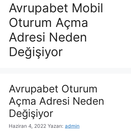
Avrupabet Mobil
Oturum Açma
Adresi Neden
Değişiyor
Avrupabet Oturum
Açma Adresi Neden
Değişiyor
Haziran 4, 2022
Yazarı:
admin