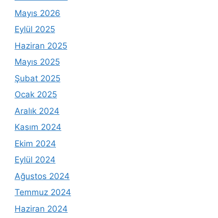
Mayıs 2026
Eylül 2025
Haziran 2025
Mayıs 2025
Şubat 2025
Ocak 2025
Aralık 2024
Kasım 2024
Ekim 2024
Eylül 2024
Ağustos 2024
Temmuz 2024
Haziran 2024