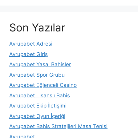
Son Yazılar
Avrupabet Adresi
Avrupabet Giriş
Avrupabet Yasal Bahisler
Avrupabet Spor Grubu
Avrupabet Eğlenceli Casino
Avrupabet Lisanslı Bahis
Avrupabet Ekip İletişimi
Avrupabet Oyun İçeriği
Avrupabet Bahis Stratejileri Masa Tenisi
Avrupabet