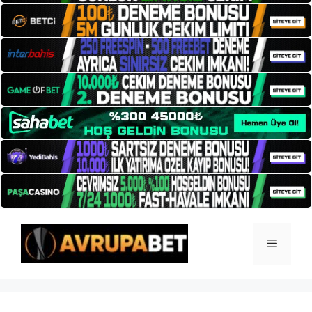
İçeriğe
atla
Menü