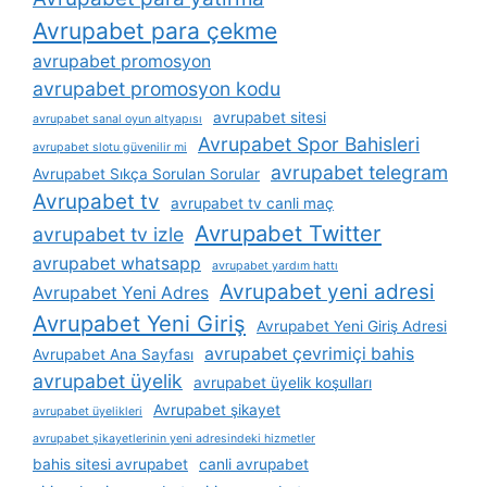
Avrupabet para çekme
avrupabet promosyon
avrupabet promosyon kodu
avrupabet sitesi
avrupabet sanal oyun altyapısı
Avrupabet Spor Bahisleri
avrupabet slotu güvenilir mi
avrupabet telegram
Avrupabet Sıkça Sorulan Sorular
Avrupabet tv
avrupabet tv canli maç
Avrupabet Twitter
avrupabet tv izle
avrupabet whatsapp
avrupabet yardım hattı
Avrupabet yeni adresi
Avrupabet Yeni Adres
Avrupabet Yeni Giriş
Avrupabet Yeni Giriş Adresi
avrupabet çevrimiçi bahis
Avrupabet Ana Sayfası
avrupabet üyelik
avrupabet üyelik koşulları
Avrupabet şikayet
avrupabet üyelikleri
avrupabet şikayetlerinin yeni adresindeki hizmetler
bahis sitesi avrupabet
canli avrupabet