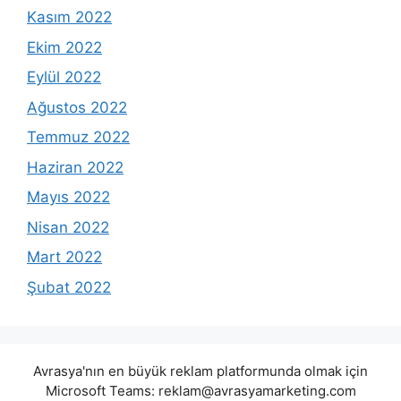
Kasım 2022
Ekim 2022
Eylül 2022
Ağustos 2022
Temmuz 2022
Haziran 2022
Mayıs 2022
Nisan 2022
Mart 2022
Şubat 2022
Avrasya'nın en büyük reklam platformunda olmak için
Microsoft Teams:
reklam@avrasyamarketing.com