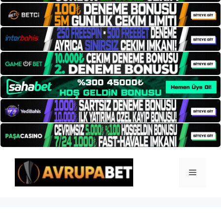
İçeriğe
atla
Menü