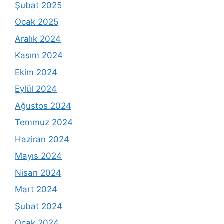
Şubat 2025
Ocak 2025
Aralık 2024
Kasım 2024
Ekim 2024
Eylül 2024
Ağustos 2024
Temmuz 2024
Haziran 2024
Mayıs 2024
Nisan 2024
Mart 2024
Şubat 2024
Ocak 2024