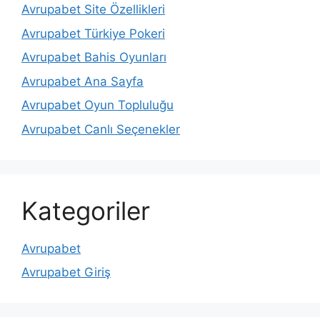
Avrupabet Site Özellikleri
Avrupabet Türkiye Pokeri
Avrupabet Bahis Oyunları
Avrupabet Ana Sayfa
Avrupabet Oyun Topluluğu
Avrupabet Canlı Seçenekler
Kategoriler
Avrupabet
Avrupabet Giriş