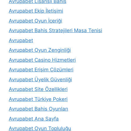
Avrupabet Lisanslı Bahis
Avrupabet Ekip İletişimi
Avrupabet Oyun İçeriği
Avrupabet Bahis Stratejileri Masa Tenisi
Avrupabet
Avrupabet Oyun Zenginliği
Avrupabet Casino Hizmetleri
Avrupabet Erişim Çözümleri
Avrupabet Üyelik Güvenliği
Avrupabet Site Özellikleri
Avrupabet Türkiye Pokeri
Avrupabet Bahis Oyunları
Avrupabet Ana Sayfa
Avrupabet Oyun Topluluğu