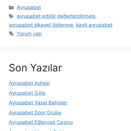
Kategoriler
Avrupabet
Etiketler
avrupabet editör değerlendirmesi
,
avrupabet şikayet i̇lgilenme
,
kayit avrupabet
Yorum yap
Son Yazılar
Avrupabet Adresi
Avrupabet Giriş
Avrupabet Yasal Bahisler
Avrupabet Spor Grubu
Avrupabet Eğlenceli Casino