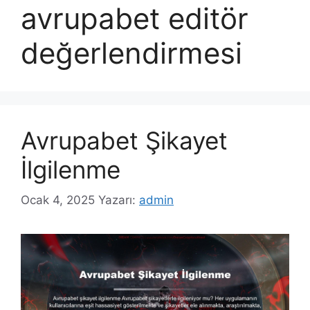
avrupabet editör
değerlendirmesi
Avrupabet Şikayet
İlgilenme
Ocak 4, 2025
Yazarı:
admin