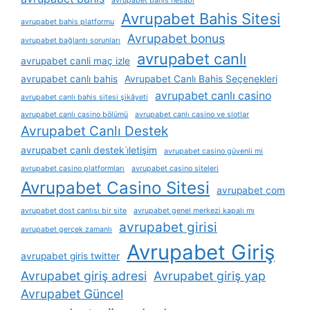
avrupabet bahis hesabı
Avrupabet Bahis Sitesi
avrupabet bahis platformu
Avrupabet bonus
avrupabet bağlantı sorunları
avrupabet canlı
avrupabet canli maç izle
avrupabet canlı bahis
Avrupabet Canlı Bahis Seçenekleri
avrupabet canlı casino
avrupabet canlı bahis sitesi şikâyeti
avrupabet canlı casino bölümü
avrupabet canlı casino ve slotlar
Avrupabet Canlı Destek
avrupabet canlı destek i̇letişim
avrupabet casino güvenli mi
avrupabet casino platformları
avrupabet casino siteleri
Avrupabet Casino Sitesi
avrupabet com
avrupabet dost canlısı bir site
avrupabet genel merkezi kapalı mı
avrupabet girisi
avrupabet gerçek zamanlı
Avrupabet Giriş
avrupabet giris twitter
Avrupabet giriş adresi
Avrupabet giriş yap
Avrupabet Güncel