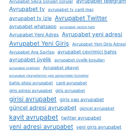
avrupabet telegram
Avrupabet Sıkça Sorulan Sorular
Avrupabet tv
avrupabet tv canli maç
Avrupabet Twitter
avrupabet tv izle
avrupabet whatsapp
avrupabet yardım hattı
Avrupabet yeni adresi
Avrupabet Yeni Adres
Avrupabet Yeni Giriş
Avrupabet Yeni Giriş Adresi
avrupabet çevrimiçi bahis
Avrupabet Ana Sayfası
avrupabet üyelik
avrupabet üyelik koşulları
Avrupabet şikayet
avrupabet üyelikleri
avrupabet şikayetlerinin yeni adresindeki hizmetler
bahis sitesi avrupabet
canli avrupabet
giris adresi avrupabet
giris avrupabet
girisi avrupabet
giris yap avrupabet
güncel adresi avrupabet
güncel avrupabet
kayit avrupabet
twitter avrupabet
yeni adresi avrupabet
yeni giris avrupabet