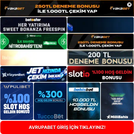
×
AVRUPABET GİRİŞ İÇİN TIKLAYINIZ!