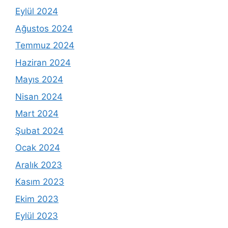
Eylül 2024
Ağustos 2024
Temmuz 2024
Haziran 2024
Mayıs 2024
Nisan 2024
Mart 2024
Şubat 2024
Ocak 2024
Aralık 2023
Kasım 2023
Ekim 2023
Eylül 2023