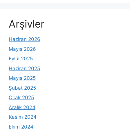
Arşivler
Haziran 2026
Mayıs 2026
Eylül 2025
Haziran 2025
Mayıs 2025
Şubat 2025
Ocak 2025
Aralık 2024
Kasım 2024
Ekim 2024