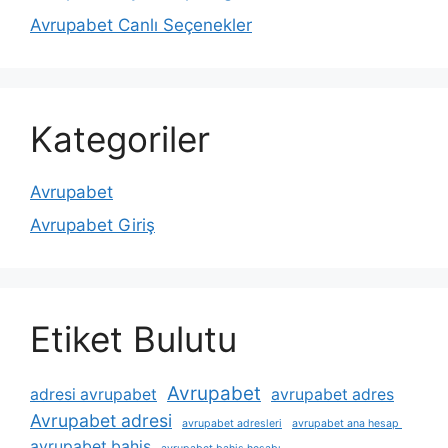
Avrupabet Canlı Seçenekler
Kategoriler
Avrupabet
Avrupabet Giriş
Etiket Bulutu
Avrupabet
adresi avrupabet
avrupabet adres
Avrupabet adresi
avrupabet adresleri
avrupabet ana hesap
avrupabet bahis