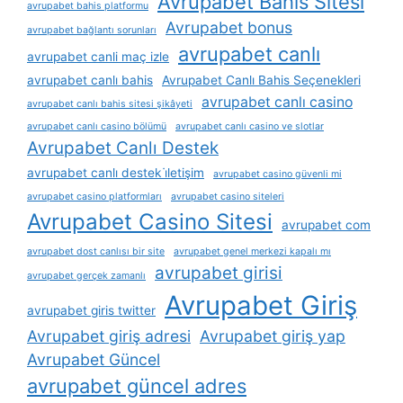
Avrupabet Bahis Sitesi
avrupabet bahis platformu
Avrupabet bonus
avrupabet bağlantı sorunları
avrupabet canlı
avrupabet canli maç izle
avrupabet canlı bahis
Avrupabet Canlı Bahis Seçenekleri
avrupabet canlı casino
avrupabet canlı bahis sitesi şikâyeti
avrupabet canlı casino bölümü
avrupabet canlı casino ve slotlar
Avrupabet Canlı Destek
avrupabet canlı destek i̇letişim
avrupabet casino güvenli mi
avrupabet casino platformları
avrupabet casino siteleri
Avrupabet Casino Sitesi
avrupabet com
avrupabet dost canlısı bir site
avrupabet genel merkezi kapalı mı
avrupabet girisi
avrupabet gerçek zamanlı
Avrupabet Giriş
avrupabet giris twitter
Avrupabet giriş adresi
Avrupabet giriş yap
Avrupabet Güncel
avrupabet güncel adres