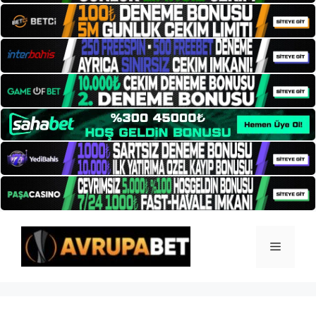
İçeriğe
atla
Menü