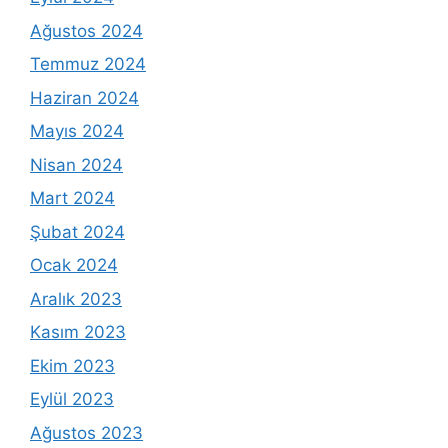
Ağustos 2024
Temmuz 2024
Haziran 2024
Mayıs 2024
Nisan 2024
Mart 2024
Şubat 2024
Ocak 2024
Aralık 2023
Kasım 2023
Ekim 2023
Eylül 2023
Ağustos 2023