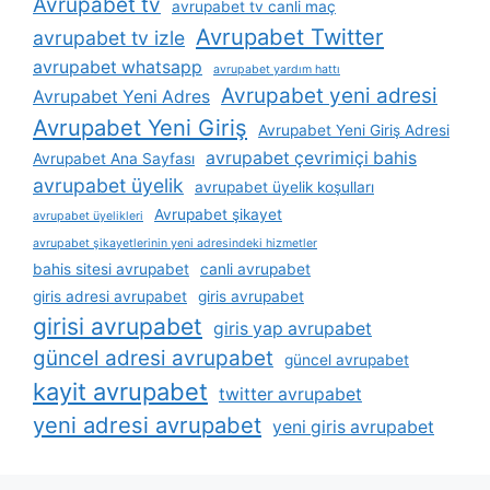
Avrupabet tv
avrupabet tv canli maç
Avrupabet Twitter
avrupabet tv izle
avrupabet whatsapp
avrupabet yardım hattı
Avrupabet yeni adresi
Avrupabet Yeni Adres
Avrupabet Yeni Giriş
Avrupabet Yeni Giriş Adresi
avrupabet çevrimiçi bahis
Avrupabet Ana Sayfası
avrupabet üyelik
avrupabet üyelik koşulları
Avrupabet şikayet
avrupabet üyelikleri
avrupabet şikayetlerinin yeni adresindeki hizmetler
bahis sitesi avrupabet
canli avrupabet
giris adresi avrupabet
giris avrupabet
girisi avrupabet
giris yap avrupabet
güncel adresi avrupabet
güncel avrupabet
kayit avrupabet
twitter avrupabet
yeni adresi avrupabet
yeni giris avrupabet