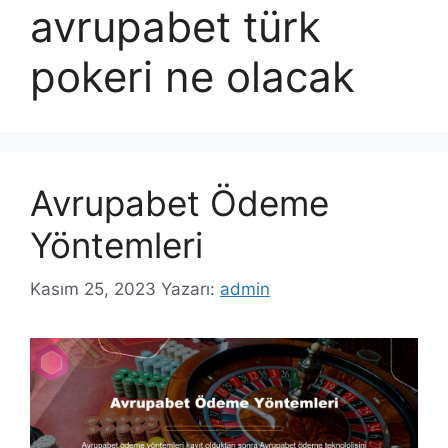
avrupabet türk
pokeri ne olacak
Avrupabet Ödeme
Yöntemleri
Kasım 25, 2023
Yazarı:
admin