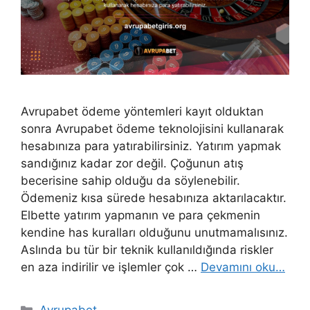
Avrupabet ödeme yöntemleri kayıt olduktan
sonra Avrupabet ödeme teknolojisini kullanarak
hesabınıza para yatırabilirsiniz. Yatırım yapmak
sandığınız kadar zor değil. Çoğunun atış
becerisine sahip olduğu da söylenebilir.
Ödemeniz kısa sürede hesabınıza aktarılacaktır.
Elbette yatırım yapmanın ve para çekmenin
kendine has kuralları olduğunu unutmamalısınız.
Aslında bu tür bir teknik kullanıldığında riskler
en aza indirilir ve işlemler çok …
Devamını oku…
Kategoriler