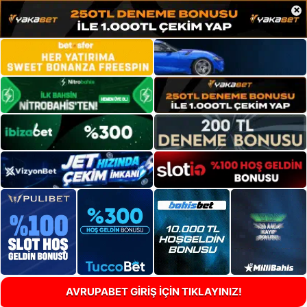
×
AVRUPABET GİRİŞ İÇİN TIKLAYINIZ!