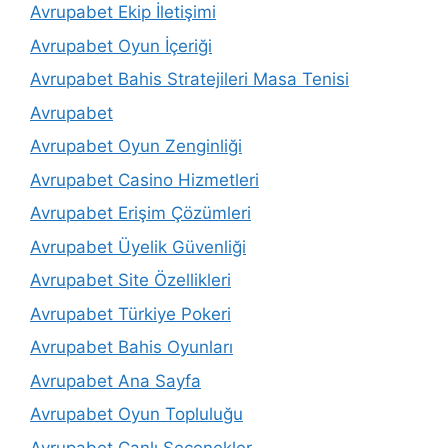
Avrupabet Ekip İletişimi
Avrupabet Oyun İçeriği
Avrupabet Bahis Stratejileri Masa Tenisi
Avrupabet
Avrupabet Oyun Zenginliği
Avrupabet Casino Hizmetleri
Avrupabet Erişim Çözümleri
Avrupabet Üyelik Güvenliği
Avrupabet Site Özellikleri
Avrupabet Türkiye Pokeri
Avrupabet Bahis Oyunları
Avrupabet Ana Sayfa
Avrupabet Oyun Topluluğu
Avrupabet Canlı Seçenekler