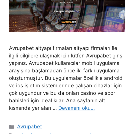
Avrupabet altyapı firmaları altyapı firmaları ile
ilgili bilgilere ulaşmak için lütfen Avrupabet giriş
yapınız. Avrupabet kullanıcılar mobil uygulama
arayışına başlamadan önce iki farklı uygulama
oluşturmuştur. Bu uygulamalar özellikle android
ve ios işletim sistemlerinde çalışan cihazlar için
çok uygundur ve bu da onları casino ve spor
bahisleri için ideal kılar. Ana sayfanın alt
kısmında yer alan …
Devamını oku…
Kategoriler
Avrupabet