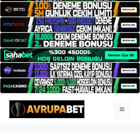
İçeriğe
atla
Menü