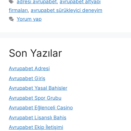
Etiketler
adresi avrupabet
,
avrupabet altyapı
firmaları
,
avrupabet sürükleyici deneyim
Yorum yap
Son Yazılar
Avrupabet Adresi
Avrupabet Giriş
Avrupabet Yasal Bahisler
Avrupabet Spor Grubu
Avrupabet Eğlenceli Casino
Avrupabet Lisanslı Bahis
Avrupabet Ekip İletişimi