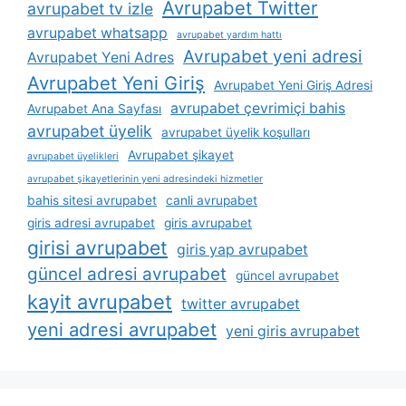
Avrupabet Twitter
avrupabet tv izle
avrupabet whatsapp
avrupabet yardım hattı
Avrupabet yeni adresi
Avrupabet Yeni Adres
Avrupabet Yeni Giriş
Avrupabet Yeni Giriş Adresi
avrupabet çevrimiçi bahis
Avrupabet Ana Sayfası
avrupabet üyelik
avrupabet üyelik koşulları
Avrupabet şikayet
avrupabet üyelikleri
avrupabet şikayetlerinin yeni adresindeki hizmetler
bahis sitesi avrupabet
canli avrupabet
giris adresi avrupabet
giris avrupabet
girisi avrupabet
giris yap avrupabet
güncel adresi avrupabet
güncel avrupabet
kayit avrupabet
twitter avrupabet
yeni adresi avrupabet
yeni giris avrupabet