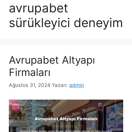
avrupabet
sürükleyici deneyim
Avrupabet Altyapı
Firmaları
Ağustos 31, 2024
Yazarı:
admin