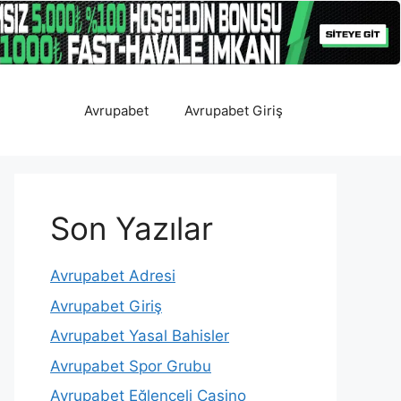
Avrupabet
Avrupabet Giriş
Son Yazılar
Avrupabet Adresi
Avrupabet Giriş
Avrupabet Yasal Bahisler
Avrupabet Spor Grubu
Avrupabet Eğlenceli Casino