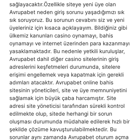
sağlayacaktır.Özellikle siteye yeni üye olan
Avrupabet neden giriş sorunu yaşadığımızı sık
sık soruyoruz. Bu sorunun cevabını siz ve yeni
üyeleriniz için kısaca açıklayayım. Bildiğiniz gibi
ülkemiz kanunları casino oynamayı, bahis
oynamayı ve internet üzerinden para kazanmayı
yasaklamaktadır. Bu nedenle yetkili kuruluşlar,
Avrupabet dahil diğer casino sitelerinin giriş
adreslerini keşfetmeleri durumunda, sitelere
erişimi engellemek veya kapatmak için gerekli
adımları atacaktır. Avrupabet online bahis
sitesinin yöneticileri, site ve üye memnuniyetini
sağlamak için büyük çaba harcamıştır. Site
adresi site yöneticisi tarafından sürekli kontrol
edilmekte olup, sitede herhangi bir sorun
oluşması durumunda müdahale edilerek hızlı bir
şekilde çözüme kavuşturulabilmektedir. Bu
sorunlar aynı zamanda Avrupabet oturum açma