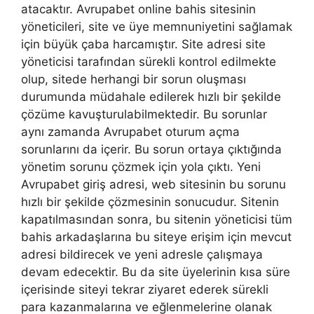
atacaktır. Avrupabet online bahis sitesinin
yöneticileri, site ve üye memnuniyetini sağlamak
için büyük çaba harcamıştır. Site adresi site
yöneticisi tarafından sürekli kontrol edilmekte
olup, sitede herhangi bir sorun oluşması
durumunda müdahale edilerek hızlı bir şekilde
çözüme kavuşturulabilmektedir. Bu sorunlar
aynı zamanda Avrupabet oturum açma
sorunlarını da içerir. Bu sorun ortaya çıktığında
yönetim sorunu çözmek için yola çıktı. Yeni
Avrupabet giriş adresi, web sitesinin bu sorunu
hızlı bir şekilde çözmesinin sonucudur. Sitenin
kapatılmasından sonra, bu sitenin yöneticisi tüm
bahis arkadaşlarına bu siteye erişim için mevcut
adresi bildirecek ve yeni adresle çalışmaya
devam edecektir. Bu da site üyelerinin kısa süre
içerisinde siteyi tekrar ziyaret ederek sürekli
para kazanmalarına ve eğlenmelerine olanak