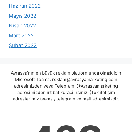
Haziran 2022
Mayıs 2022
Nisan 2022
Mart 2022
Şubat 2022
Avrasya'nın en büyük reklam platformunda olmak için
Microsoft Teams:
reklam@avrasyamarketing.com
adresimizden veya Telegram: @Avrasyamarketing
adresimizden irtibat kurabilirsiniz. (Tek iletişim
adreslerimiz teams / telegram ve mail adresimizdir.
Harici hiçbir iletişim adresimiz bulunmamaktadır.
Lütfen itibar etmeyiniz.) Türkiye yasalarına göre 7258
sayılı kanun uyarınca yasa dışı bahis oynamanın
cezaları mevcuttur. Şu an bulunduğunuz site hiç bir
şekilde illegal bahis oyunları oynatmıyor ve oynamaya