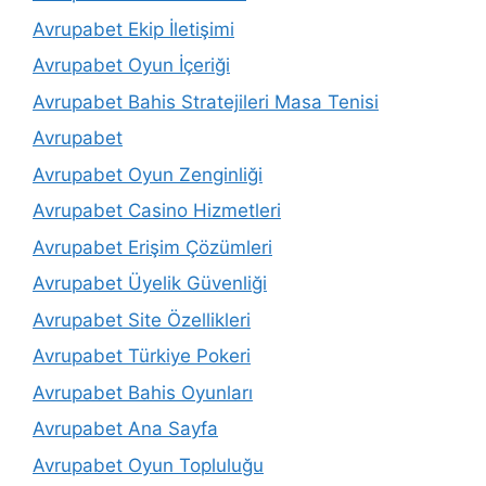
Avrupabet Ekip İletişimi
Avrupabet Oyun İçeriği
Avrupabet Bahis Stratejileri Masa Tenisi
Avrupabet
Avrupabet Oyun Zenginliği
Avrupabet Casino Hizmetleri
Avrupabet Erişim Çözümleri
Avrupabet Üyelik Güvenliği
Avrupabet Site Özellikleri
Avrupabet Türkiye Pokeri
Avrupabet Bahis Oyunları
Avrupabet Ana Sayfa
Avrupabet Oyun Topluluğu