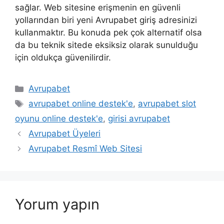
sağlar. Web sitesine erişmenin en güvenli
yollarından biri yeni Avrupabet giriş adresinizi
kullanmaktır. Bu konuda pek çok alternatif olsa
da bu teknik sitede eksiksiz olarak sunulduğu
için oldukça güvenilirdir.
Kategoriler
Avrupabet
Etiketler
avrupabet online destek'e
,
avrupabet slot
oyunu online destek'e
,
girisi avrupabet
Avrupabet Üyeleri
Avrupabet Resmî Web Sitesi
Yorum yapın