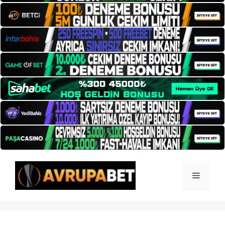
İçeriğe
atla
Menü