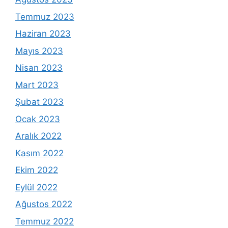
Temmuz 2023
Haziran 2023
Mayıs 2023
Nisan 2023
Mart 2023
Şubat 2023
Ocak 2023
Aralık 2022
Kasım 2022
Ekim 2022
Eylül 2022
Ağustos 2022
Temmuz 2022