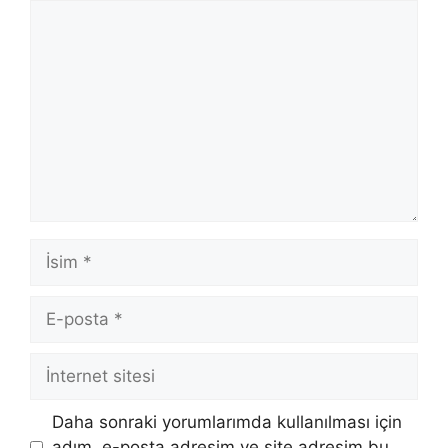
Yorum
İsim
E-
posta
İnternet
sitesi
Daha sonraki yorumlarımda kullanılması için
adım, e-posta adresim ve site adresim bu