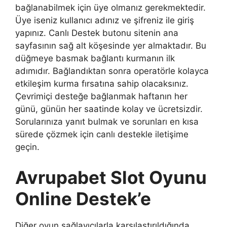
bağlanabilmek için üye olmanız gerekmektedir.
Üye iseniz kullanıcı adınız ve şifreniz ile giriş
yapınız. Canlı Destek butonu sitenin ana
sayfasının sağ alt köşesinde yer almaktadır. Bu
düğmeye basmak bağlantı kurmanın ilk
adımıdır. Bağlandıktan sonra operatörle kolayca
etkileşim kurma fırsatına sahip olacaksınız.
Çevrimiçi desteğe bağlanmak haftanın her
günü, günün her saatinde kolay ve ücretsizdir.
Sorularınıza yanıt bulmak ve sorunları en kısa
sürede çözmek için canlı destekle iletişime
geçin.
Avrupabet Slot Oyunu
Online Destek’e
Diğer oyun sağlayıcılarla karşılaştırıldığında