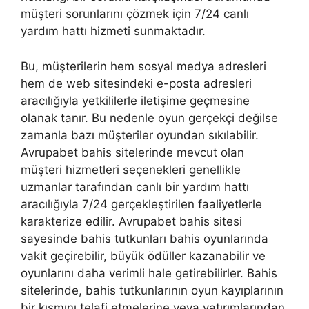
müşteri sorunlarını çözmek için 7/24 canlı
yardım hattı hizmeti sunmaktadır.
Bu, müşterilerin hem sosyal medya adresleri
hem de web sitesindeki e-posta adresleri
aracılığıyla yetkililerle iletişime geçmesine
olanak tanır. Bu nedenle oyun gerçekçi değilse
zamanla bazı müşteriler oyundan sıkılabilir.
Avrupabet bahis sitelerinde mevcut olan
müşteri hizmetleri seçenekleri genellikle
uzmanlar tarafından canlı bir yardım hattı
aracılığıyla 7/24 gerçekleştirilen faaliyetlerle
karakterize edilir. Avrupabet bahis sitesi
sayesinde bahis tutkunları bahis oyunlarında
vakit geçirebilir, büyük ödüller kazanabilir ve
oyunlarını daha verimli hale getirebilirler. Bahis
sitelerinde, bahis tutkunlarının oyun kayıplarının
bir kısmını telafi etmelerine veya yatırımlarından