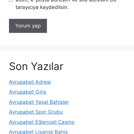
tarayıcıya kaydedilsin.
Son Yazılar
Avrupabet Adresi
Avrupabet Giriş
Avrupabet Yasal Bahisler
Avrupabet Spor Grubu
Avrupabet Eğlenceli Casino
Avrupabet Lisanslı Bahis