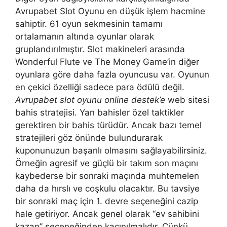
Avrupabet Slot Oyunu en düşük işlem hacmine
sahiptir. 61 oyun sekmesinin tamamı
ortalamanın altında oyunlar olarak
gruplandırılmıştır. Slot makineleri arasında
Wonderful Flute ve The Money Game’in diğer
oyunlara göre daha fazla oyuncusu var. Oyunun
en çekici özelliği sadece para ödülü değil.
Avrupabet slot oyunu online destek’e
web sitesi
bahis stratejisi. Yan bahisler özel taktikler
gerektiren bir bahis türüdür. Ancak bazı temel
stratejileri göz önünde bulundurarak
kuponunuzun başarılı olmasını sağlayabilirsiniz.
Örneğin agresif ve güçlü bir takım son maçını
kaybederse bir sonraki maçında muhtemelen
daha da hırslı ve coşkulu olacaktır. Bu tavsiye
bir sonraki maç için 1. devre seçeneğini cazip
hale getiriyor. Ancak genel olarak “ev sahibini
kazan” seçeneğinden kaçınılmalıdır. Çünkü