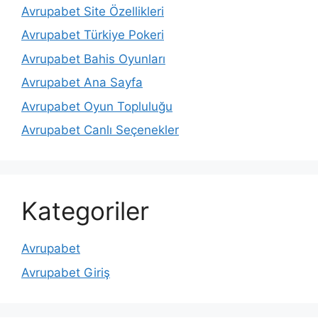
Avrupabet Site Özellikleri
Avrupabet Türkiye Pokeri
Avrupabet Bahis Oyunları
Avrupabet Ana Sayfa
Avrupabet Oyun Topluluğu
Avrupabet Canlı Seçenekler
Kategoriler
Avrupabet
Avrupabet Giriş