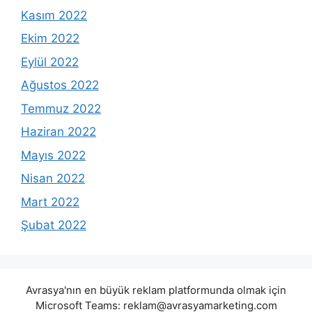
Kasım 2022
Ekim 2022
Eylül 2022
Ağustos 2022
Temmuz 2022
Haziran 2022
Mayıs 2022
Nisan 2022
Mart 2022
Şubat 2022
Avrasya'nın en büyük reklam platformunda olmak için
Microsoft Teams:
reklam@avrasyamarketing.com