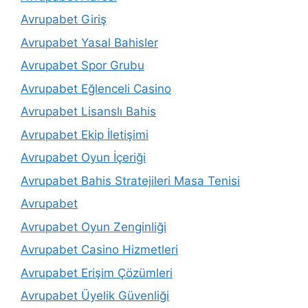
Avrupabet Giriş
Avrupabet Yasal Bahisler
Avrupabet Spor Grubu
Avrupabet Eğlenceli Casino
Avrupabet Lisanslı Bahis
Avrupabet Ekip İletişimi
Avrupabet Oyun İçeriği
Avrupabet Bahis Stratejileri Masa Tenisi
Avrupabet
Avrupabet Oyun Zenginliği
Avrupabet Casino Hizmetleri
Avrupabet Erişim Çözümleri
Avrupabet Üyelik Güvenliği