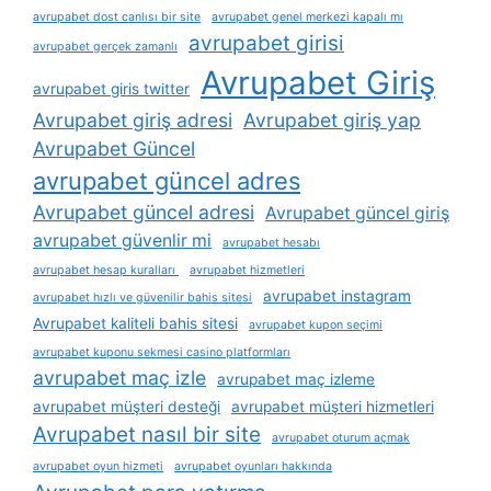
avrupabet dost canlısı bir site
avrupabet genel merkezi kapalı mı
avrupabet girisi
avrupabet gerçek zamanlı
Avrupabet Giriş
avrupabet giris twitter
Avrupabet giriş adresi
Avrupabet giriş yap
Avrupabet Güncel
avrupabet güncel adres
Avrupabet güncel adresi
Avrupabet güncel giriş
avrupabet güvenlir mi
avrupabet hesabı
avrupabet hesap kuralları
avrupabet hizmetleri
avrupabet instagram
avrupabet hızlı ve güvenilir bahis sitesi
Avrupabet kaliteli bahis sitesi
avrupabet kupon seçimi
avrupabet kuponu sekmesi casino platformları
avrupabet maç izle
avrupabet maç izleme
avrupabet müşteri desteği
avrupabet müşteri hizmetleri
Avrupabet nasıl bir site
avrupabet oturum açmak
avrupabet oyun hizmeti
avrupabet oyunları hakkında